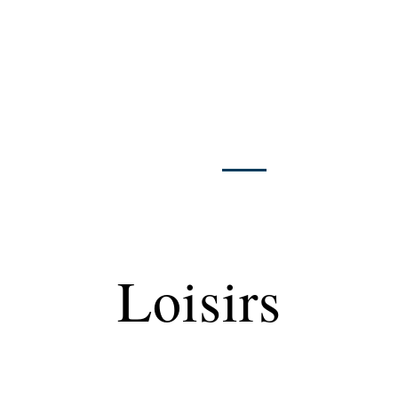
Finance
Immo
Loisirs
Maison
Loisirs