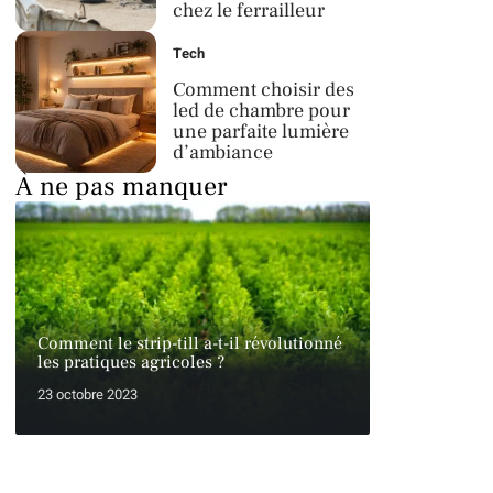
chez le ferrailleur
Tech
Comment choisir des
led de chambre pour
une parfaite lumière
d’ambiance
À ne pas manquer
Comment le strip-till a-t-il révolutionné
les pratiques agricoles ?
23 octobre 2023