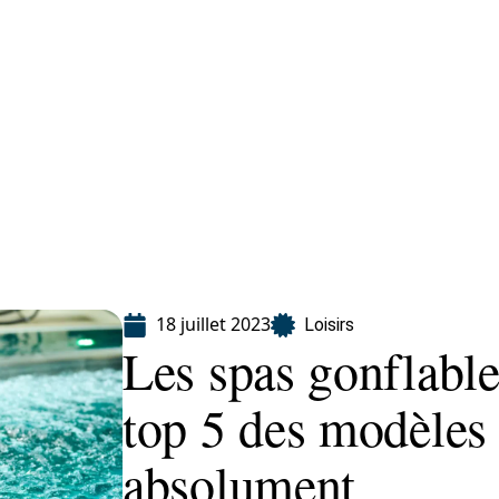
Finance
Immo
Loisirs
Maison
18 juillet 2023
Loisirs
Les spas gonflables
top 5 des modèles 
absolument