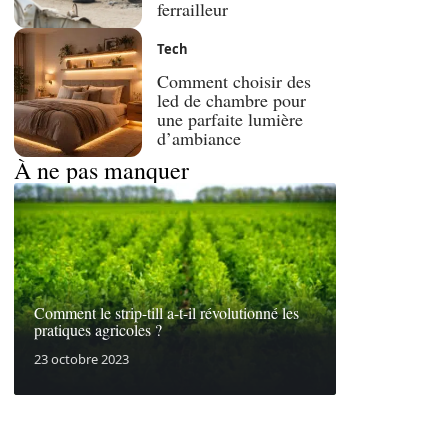
ferrailleur
Tech
Comment choisir des
led de chambre pour
une parfaite lumière
d’ambiance
À ne pas manquer
Comment le strip-till a-t-il révolutionné les
pratiques agricoles ?
23 octobre 2023