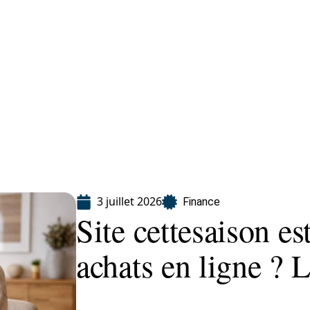
Finance
Immo
Loisirs
Maison
3 juillet 2026
Finance
Site cettesaison es
achats en ligne ? L