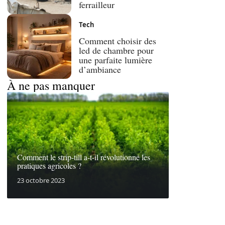
ferrailleur
Tech
Comment choisir des
led de chambre pour
une parfaite lumière
d’ambiance
À ne pas manquer
Comment le strip-till a-t-il révolutionné les
pratiques agricoles ?
23 octobre 2023