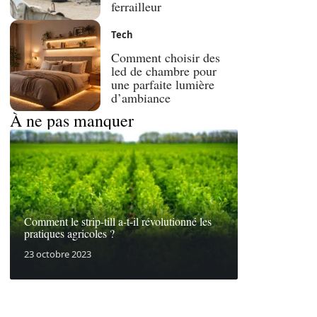
ferrailleur
Tech
Comment choisir des
led de chambre pour
une parfaite lumière
d’ambiance
À ne pas manquer
Comment le strip-till a-t-il révolutionné les
pratiques agricoles ?
23 octobre 2023