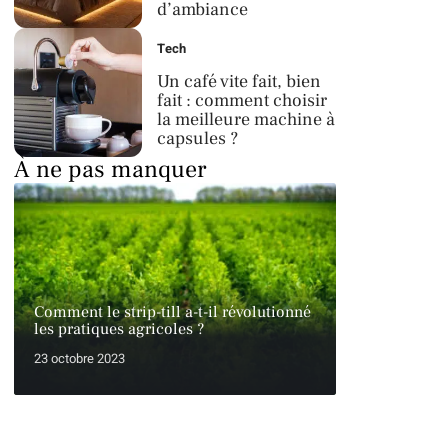
d’ambiance
Tech
Un café vite fait, bien
fait : comment choisir
la meilleure machine à
capsules ?
À ne pas manquer
Comment le strip-till a-t-il révolutionné
les pratiques agricoles ?
23 octobre 2023