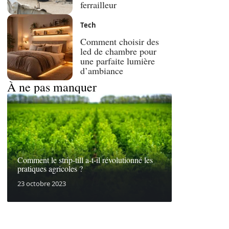
ferrailleur
Tech
Comment choisir des
led de chambre pour
une parfaite lumière
d’ambiance
À ne pas manquer
Comment le strip-till a-t-il révolutionné les
pratiques agricoles ?
23 octobre 2023