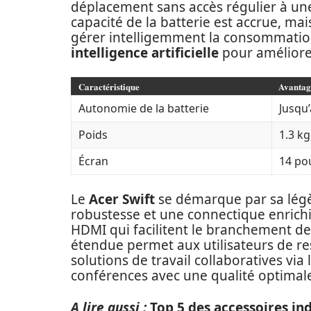
déplacement sans accès régulier à un
capacité de la batterie est accrue, mais
gérer intelligemment la consommation 
intelligence artificielle
pour améliorer
Caractéristique
Avantag
Autonomie de la batterie
Jusqu
Poids
1.3 kg
Écran
14 po
Le
Acer Swift
se démarque par sa légèr
robustesse et une connectique enrichi
HDMI qui facilitent le branchement de
étendue permet aux utilisateurs de rest
solutions de travail collaboratives via
conférences avec une qualité optimal
A lire aussi :
Top 5 des accessoires in