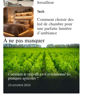
ferrailleur
Tech
Comment choisir des
led de chambre pour
une parfaite lumière
d’ambiance
À ne pas manquer
Comment le strip-till a-t-il révolutionné les
pratiques agricoles ?
23 octobre 2023