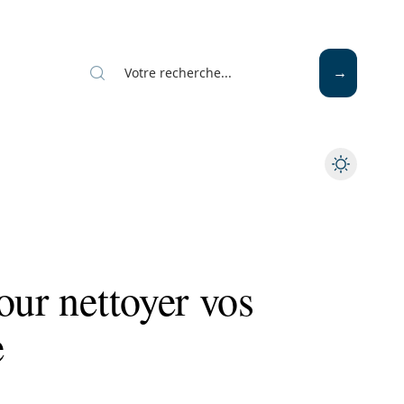
Mode
Santé
Tech
our nettoyer vos
e