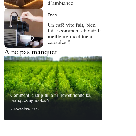
d’ambiance
Tech
Un café vite fait, bien
fait : comment choisir la
meilleure machine à
capsules ?
À ne pas manquer
Comment le strip-till a-t-il révolutionné les
pratiques agricoles ?
23 octobre 2023