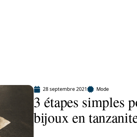
Finance
Immo
Loisirs
Maison
28 septembre 2021
Mode
3 étapes simples p
bijoux en tanzanit