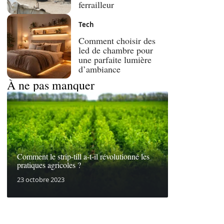
ferrailleur
Tech
Comment choisir des
led de chambre pour
une parfaite lumière
d’ambiance
À ne pas manquer
Comment le strip-till a-t-il révolutionné les
pratiques agricoles ?
23 octobre 2023