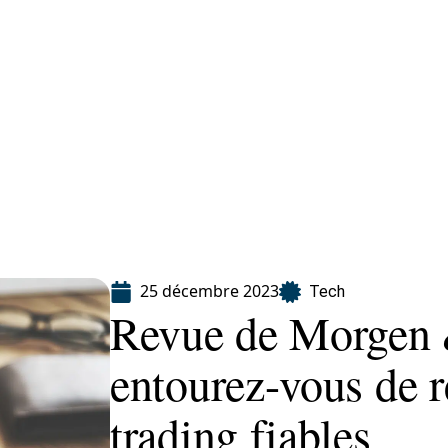
Finance
Immo
Loisirs
Maison
25 décembre 2023
Tech
Revue de Morgen 
entourez-vous de r
trading fiables