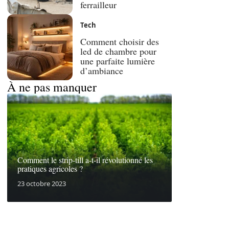
ferrailleur
Tech
Comment choisir des
led de chambre pour
une parfaite lumière
d’ambiance
À ne pas manquer
Comment le strip-till a-t-il révolutionné les
pratiques agricoles ?
23 octobre 2023