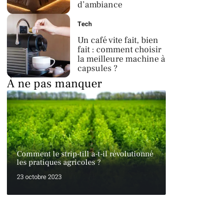
d’ambiance
Tech
Un café vite fait, bien
fait : comment choisir
la meilleure machine à
capsules ?
À ne pas manquer
Comment le strip-till a-t-il révolutionné
les pratiques agricoles ?
23 octobre 2023