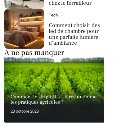
chez le ferrailleur
Tech
Comment choisir des
led de chambre pour
une parfaite lumière
d’ambiance
À ne pas manquer
Comment le strip-till a-t-il révolutionné
les pratiques agricoles ?
23 octobre 2023