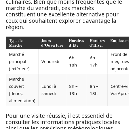
culinaires. Bien que moins fréquentés que le
marché du vendredi, ces marchés
constituent une excellente alternative pour
ceux qui souhaitent explorer davantage la
région.
Type de
Jours
Horaires
Horaires
Emplacem
Marché
d’Ouverture
d’Été
d’Hiver
Marché
Front de
6h –
6h –
principal
Vendredi
mer, rues
18h
17h
(extérieur)
adjacent
Marché
couvert
Lundi à
8h –
8h –
Centre-vil
(fleurs,
samedi
13h
13h
Via Apro
alimentation)
Pour une visite réussie, il est essentiel de
consulter les informations pratiques locales
ainsi que les prévisions météorologiques,