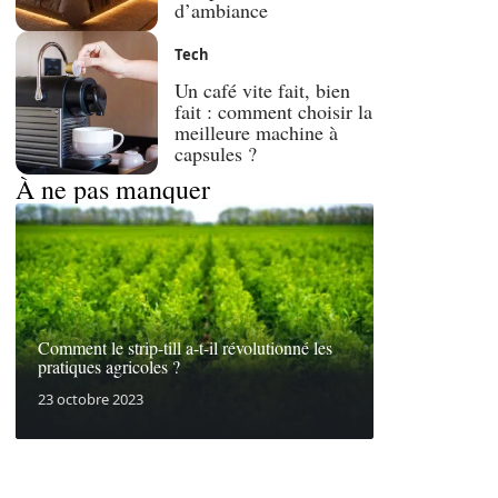
d’ambiance
Tech
Un café vite fait, bien
fait : comment choisir la
meilleure machine à
capsules ?
À ne pas manquer
Comment le strip-till a-t-il révolutionné les
pratiques agricoles ?
23 octobre 2023