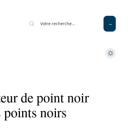
Mode
Santé
Tech
teur de point noir
 points noirs