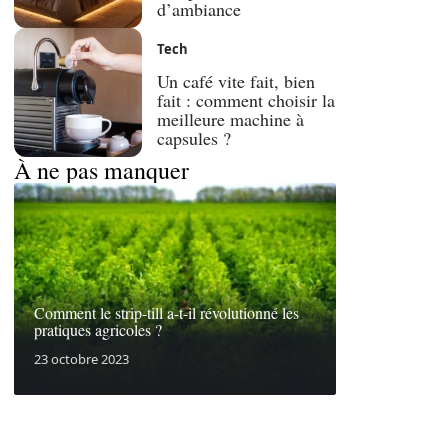
d’ambiance
Tech
Un café vite fait, bien
fait : comment choisir la
meilleure machine à
capsules ?
À ne pas manquer
Comment le strip-till a-t-il révolutionné les
pratiques agricoles ?
23 octobre 2023