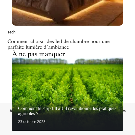
Tech
Comment choisir des led de chambre pour une
parfaite lumière d’ambiance
À ne pas manquer
Comment le strip-till a-t-il révolutionné les pratiques
A propos
Contact
Proposer un article
Mentions légales
agricoles ?
Sitemap
Plan du site
23 octobre 2023
© 2026 | lesaffairesdunet.fr