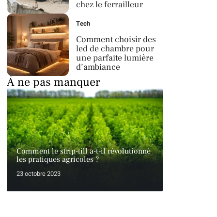
chez le ferrailleur
Tech
Comment choisir des
led de chambre pour
une parfaite lumière
d’ambiance
À ne pas manquer
Comment le strip-till a-t-il révolutionné
les pratiques agricoles ?
23 octobre 2023