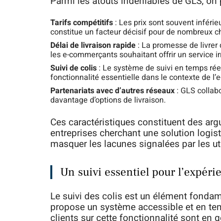
Parmi les atouts indéniables de GLS, on 
Tarifs compétitifs
: Les prix sont souvent inféri
constitue un facteur décisif pour de nombreux ch
Délai de livraison rapide
: La promesse de livrer
les e-commerçants souhaitant offrir un service i
Suivi de colis
: Le système de suivi en temps réel 
fonctionnalité essentielle dans le contexte de l
Partenariats avec d’autres réseaux
: GLS collab
davantage d’options de livraison.
Ces caractéristiques constituent des ar
entreprises cherchant une solution logisti
masquer les lacunes signalées par les uti
Un suivi essentiel pour l’expéri
Le suivi des colis est un élément fonda
propose un système accessible et en temp
clients sur cette fonctionnalité sont en g