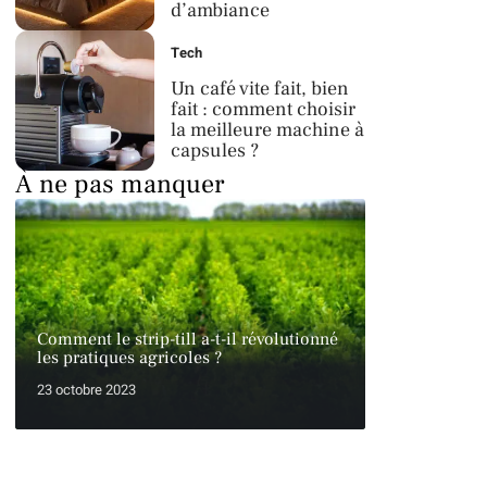
d’ambiance
Tech
Un café vite fait, bien
fait : comment choisir
la meilleure machine à
capsules ?
À ne pas manquer
Comment le strip-till a-t-il révolutionné
les pratiques agricoles ?
23 octobre 2023