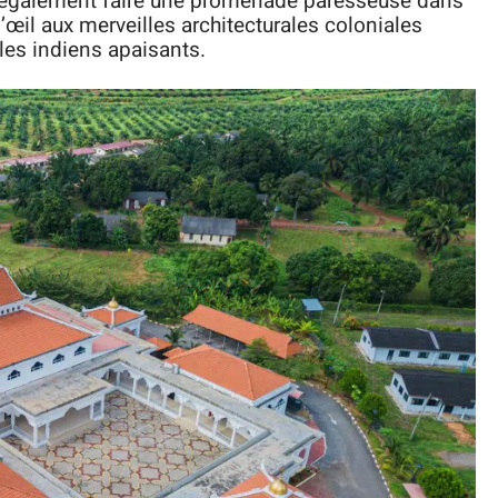
également faire une promenade paresseuse dans
d’œil aux merveilles architecturales coloniales
les indiens apaisants.