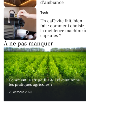
d’ambiance
Tech
Un café vite fait, bien
fait : comment choisir
la meilleure machine à
capsules ?
À ne pas manquer
Comment le strip-till a-t-il révolutionné
les pratiques agricoles ?
23 octobre 2023