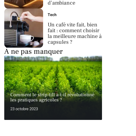
d’ambiance
Tech
Un café vite fait, bien
fait : comment choisir
la meilleure machine à
capsules ?
À ne pas manquer
Comment le strip-till a-t-il révolutionné
les pratiques agricoles ?
23 octobre 2023