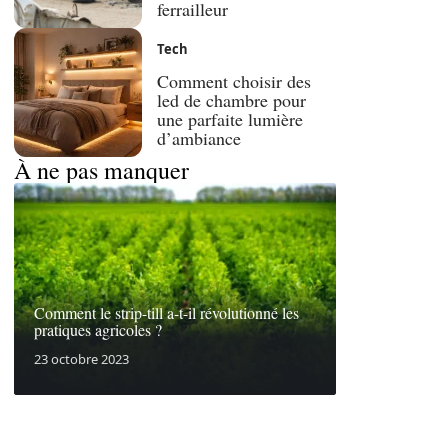
ferrailleur
Tech
Comment choisir des
led de chambre pour
une parfaite lumière
d’ambiance
À ne pas manquer
Comment le strip-till a-t-il révolutionné les
pratiques agricoles ?
23 octobre 2023