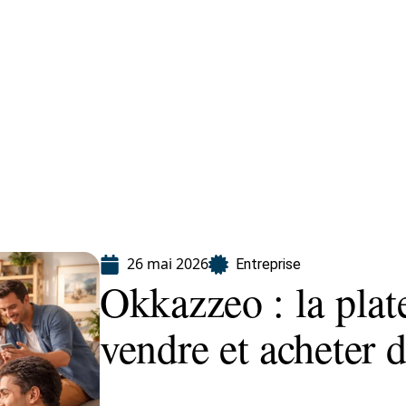
Finance
Immo
Loisirs
Maison
26 mai 2026
Entreprise
Okkazzeo : la plat
vendre et acheter 