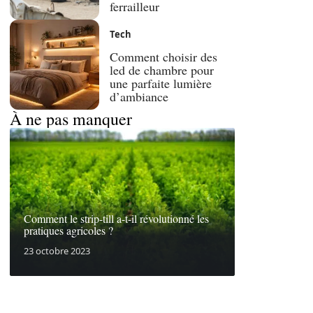
ferrailleur
Tech
Comment choisir des
led de chambre pour
une parfaite lumière
d’ambiance
À ne pas manquer
Comment le strip-till a-t-il révolutionné les
pratiques agricoles ?
23 octobre 2023