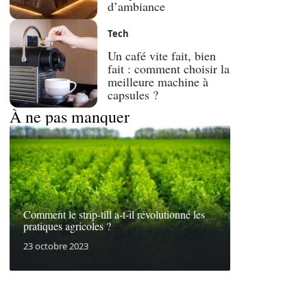
d’ambiance
Tech
Un café vite fait, bien
fait : comment choisir la
meilleure machine à
capsules ?
À ne pas manquer
Comment le strip-till a-t-il révolutionné les
pratiques agricoles ?
23 octobre 2023