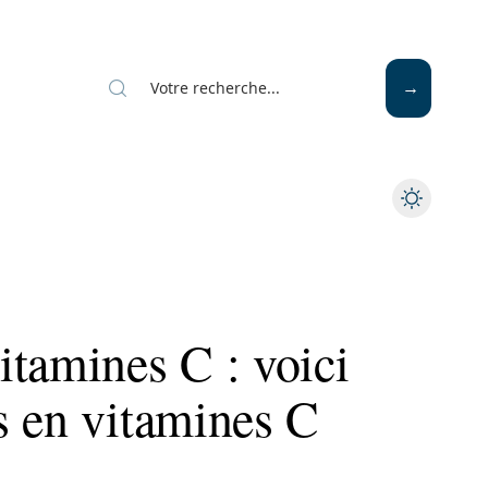
Mode
Santé
Tech
itamines C : voici
s en vitamines C