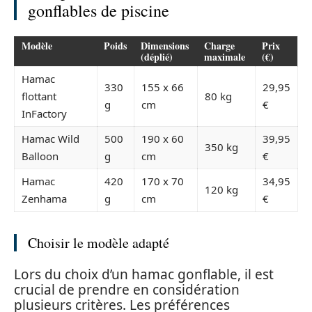
gonflables de piscine
Modèle
Poids
Dimensions
Charge
Prix
(déplié)
maximale
(€)
Hamac
330
155 x 66
29,95
flottant
80 kg
g
cm
€
InFactory
Hamac Wild
500
190 x 60
39,95
350 kg
Balloon
g
cm
€
Hamac
420
170 x 70
34,95
120 kg
Zenhama
g
cm
€
Choisir le modèle adapté
Lors du choix d’un hamac gonflable, il est
crucial de prendre en considération
plusieurs critères. Les préférences