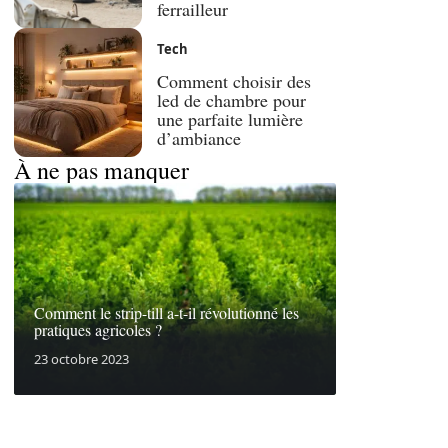
ferrailleur
Tech
Comment choisir des
led de chambre pour
une parfaite lumière
d’ambiance
À ne pas manquer
Comment le strip-till a-t-il révolutionné les
pratiques agricoles ?
23 octobre 2023