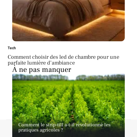
Tech
Comment choisir des led de chambre pour une
parfaite lumière d’ambiance
À ne pas manquer
Comment le strip-till a-t-il révolutionné les
A propos
Contact
Proposer un article
Mentions légales
pratiques agricoles ?
Sitemap
Plan du site