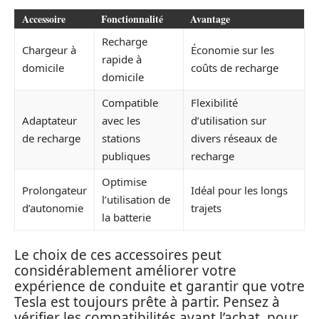
Accessoire
Fonctionnalité
Avantage
Recharge
Chargeur à
Économie sur les
rapide à
domicile
coûts de recharge
domicile
Compatible
Flexibilité
Adaptateur
avec les
d’utilisation sur
de recharge
stations
divers réseaux de
publiques
recharge
Optimise
Prolongateur
Idéal pour les longs
l’utilisation de
d’autonomie
trajets
la batterie
Le choix de ces accessoires peut
considérablement améliorer votre
expérience de conduite et garantir que votre
Tesla est toujours prête à partir. Pensez à
vérifier les compatibilités avant l’achat, pour