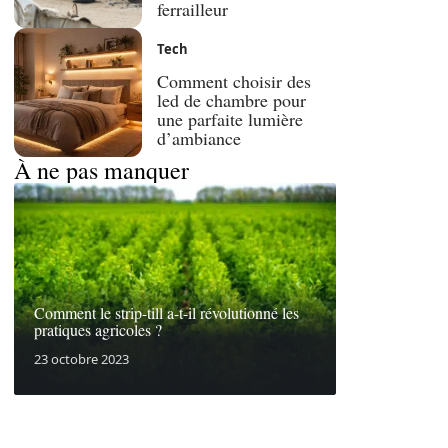
ferrailleur
Tech
Comment choisir des
led de chambre pour
une parfaite lumière
d’ambiance
À ne pas manquer
Comment le strip-till a-t-il révolutionné les
pratiques agricoles ?
23 octobre 2023