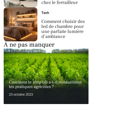
chez le ferrailleur
Tech
Comment choisir des
led de chambre pour
une parfaite lumière
d’ambiance
À ne pas manquer
Comment le strip-till a-t-il révolutionné
les pratiques agricoles ?
23 octobre 2023