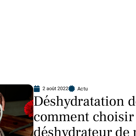
Finance
Immo
Loisirs
Maison
2 août 2022
Actu
Déshydratation d
comment choisir 
déshydrateur de 