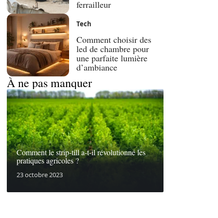
ferrailleur
Tech
Comment choisir des
led de chambre pour
une parfaite lumière
d’ambiance
À ne pas manquer
Comment le strip-till a-t-il révolutionné les
pratiques agricoles ?
23 octobre 2023