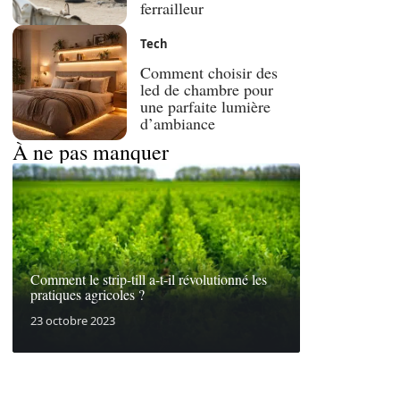
ferrailleur
Tech
Comment choisir des
led de chambre pour
une parfaite lumière
d’ambiance
À ne pas manquer
Comment le strip-till a-t-il révolutionné les
pratiques agricoles ?
23 octobre 2023