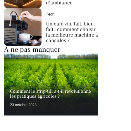
d’ambiance
Tech
Un café vite fait, bien
fait : comment choisir
la meilleure machine à
capsules ?
À ne pas manquer
Comment le strip-till a-t-il révolutionné
les pratiques agricoles ?
23 octobre 2023