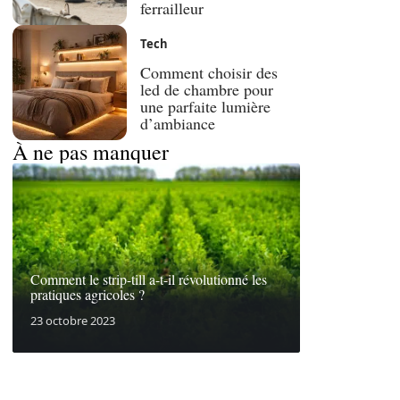
ferrailleur
Tech
Comment choisir des
led de chambre pour
une parfaite lumière
d’ambiance
À ne pas manquer
Comment le strip-till a-t-il révolutionné les
pratiques agricoles ?
23 octobre 2023