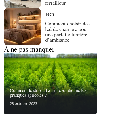
ferrailleur
Tech
Comment choisir des
led de chambre pour
une parfaite lumière
d’ambiance
À ne pas manquer
Comment le strip-till a-t-il révolutionné les
pratiques agricoles ?
23 octobre 2023