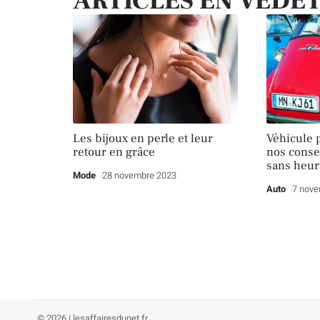
ARTICLES EN VEDE
Les bijoux en perle et leur
Véhicule p
retour en grâce
nos conse
sans heur
Mode
28 novembre 2023
Auto
7 nove
© 2026 | lesaffairesdunet.fr