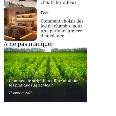
chez le ferrailleur
Tech
Comment choisir des
led de chambre pour
une parfaite lumière
d’ambiance
À ne pas manquer
Comment le strip-till a-t-il révolutionné
les pratiques agricoles ?
23 octobre 2023