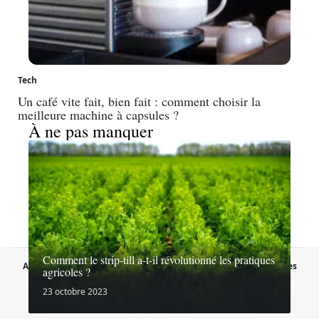
Tech
Un café vite fait, bien fait : comment choisir la
meilleure machine à capsules ?
À ne pas manquer
Comment le strip-till a-t-il révolutionné les pratiques
A propos
Contact
Proposer un article
Mentions légales
agricoles ?
Sitemap
Plan du site
23 octobre 2023
© 2026 | lesaffairesdunet.fr