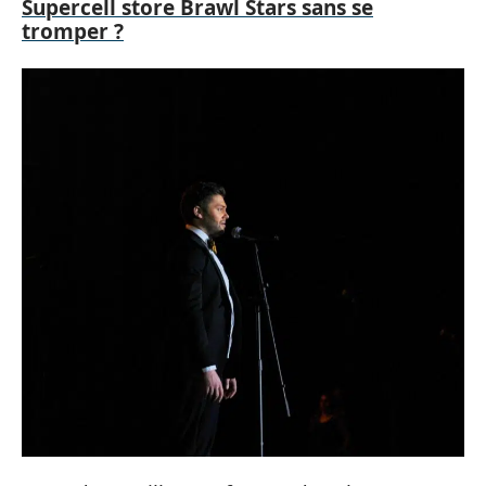
Supercell store Brawl Stars sans se
tromper ?